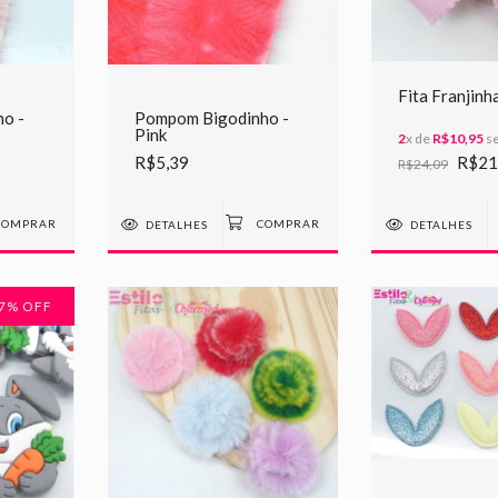
Fita Franjin
o -
Pompom Bigodinho -
Pink
2
x de
R$10,95
se
R$5,39
R$21
R$24,09
DETALHES
DETALHES
7
% OFF