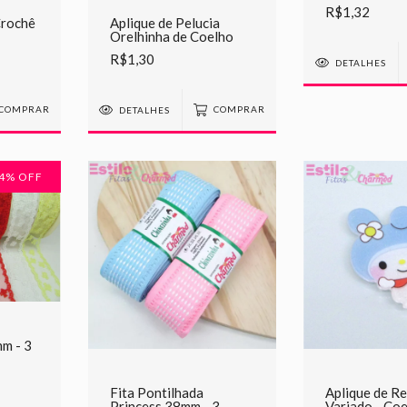
R$1,32
Crochê
Aplique de Pelucia
Orelhinha de Coelho
R$1,30
DETALHES
COMPRAR
DETALHES
COMPRAR
4
% OFF
m - 3
Fita Pontilhada
Aplique de Re
Princess 38mm - 3
Variado - Co