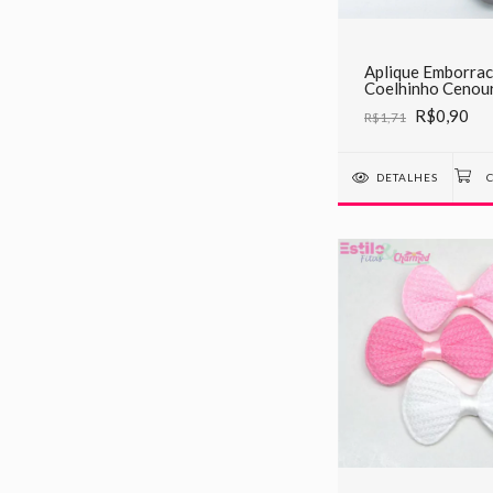
Aplique Emborra
Coelhinho Cenou
R$0,90
R$1,71
DETALHES