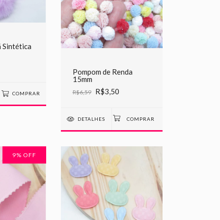
 Sintética
Pompom de Renda
15mm
R$3,50
R$6,59
COMPRAR
DETALHES
9
% OFF