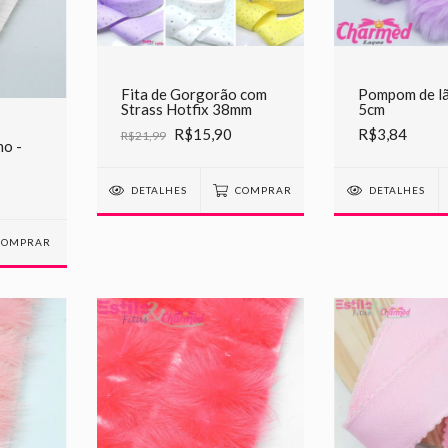
Pompom de lã
Fita de Gorgorão com
5cm
Strass Hotfix 38mm
R$3,84
R$15,90
R$21,99
o -
DETALHES
DETALHES
COMPRAR