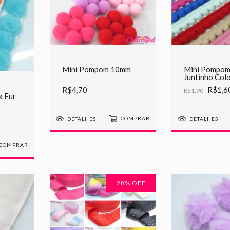
Mini Pompom 10mm
Mini Pompom
Juntinho Col
R$4,70
R$1,6
R$1,90
 Fur
DETALHES
COMPRAR
DETALHES
COMPRAR
28
% OFF