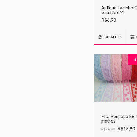
Aplique Lacinho 
Grande c/4
R$6,90
DETALHES
4
Fita Rendada 38m
metros
R$13,90
R$24,90