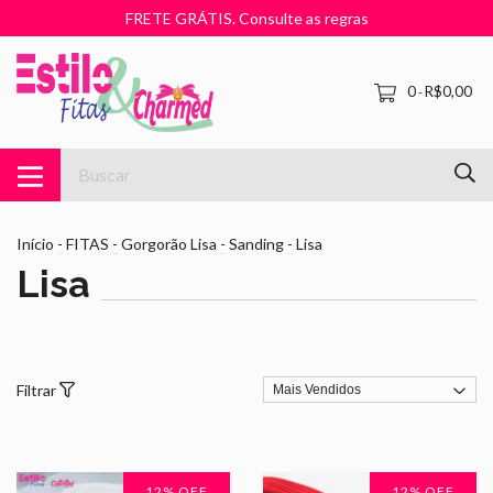
FRETE GRÁTIS. Consulte as regras
0
R$0,00
-
Início
-
FITAS
-
Gorgorão Lisa
-
Sanding
-
Lisa
Lisa
Filtrar
12
% OFF
12
% OFF