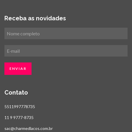
Receba as novidades
Contato
5511997778735
11 9 9777-8735
sac@charmedlacos.com.br