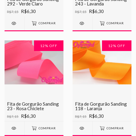
292 - Verde Claro
243 - Lavanda
R$6,30
R$6,30
R$7,15
R$7,15
COMPRAR
COMPRAR
12
% OFF
12
% OFF
Fita de Gorgurão Sanding
Fita de Gorgurão Sanding
23 - Rosa Chiclete
118 - Laranja
R$6,30
R$6,30
R$7,15
R$7,15
COMPRAR
COMPRAR