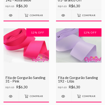
142 - Rosa Bebe
01- Branco Off
R$6,30
R$6,30
R$7,15
R$7,15
COMPRAR
COMPRAR
12
% OFF
12
% OFF
Fita de Gorgurão Sanding
Fita de Gorgurão Sanding
31 - Pink
192 - Lilás
R$6,30
R$6,30
R$7,15
R$7,15
COMPRAR
COMPRAR