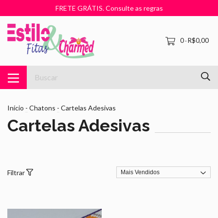
FRETE GRÁTIS. Consulte as regras
0
R$0,00
-
Início
-
Chatons
-
Cartelas Adesivas
Cartelas Adesivas
Filtrar