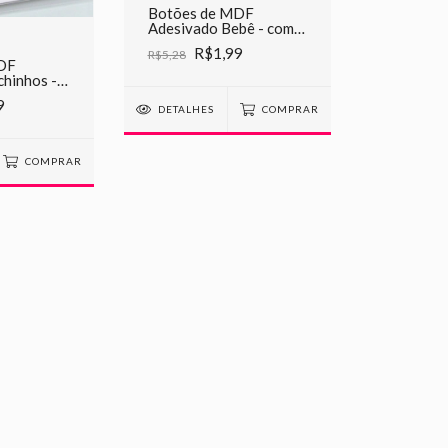
Botões de MDF
Adesivado Bebê - com 4
Unidades
R$1,99
R$5,28
DF
chinhos -
es
9
DETALHES
COMPRAR
COMPRAR