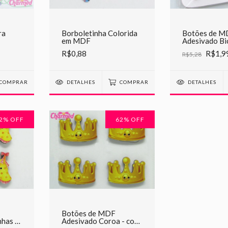
ra
Borboletinha Colorida
Botões de M
em MDF
Adesivado Bi
com 4 Unidad
R$0,88
R$1,9
R$5,28
COMPRAR
DETALHES
COMPRAR
DETALHES
2
% OFF
62
% OFF
Botões de MDF
has -
Adesivado Coroa - com