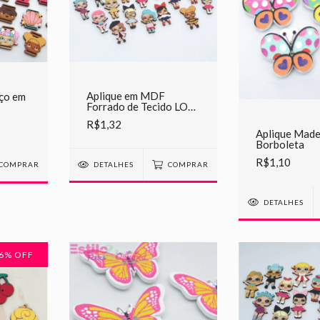
Aplique em MDF
ço em
Forrado de Tecido LOL
Pequena
R$1,32
Aplique Made
Borboleta
R$1,10
DETALHES
COMPRAR
COMPRAR
DETALHES
6
% OFF