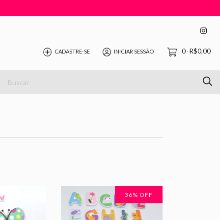
0
R$0,00
CADASTRE-SE
INICIAR SESSÃO
-
36
% OFF