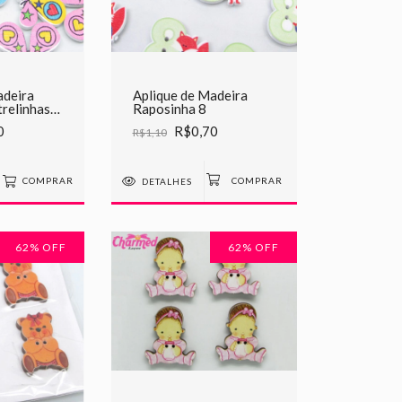
adeira
Aplique de Madeira
relinhas e
Raposinha 8
0
R$0,70
R$1,10
COMPRAR
DETALHES
62
% OFF
62
% OFF