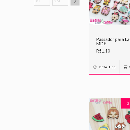
Passador para La
MDF
R$1,10
DETALHES
3