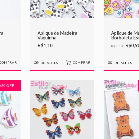
ra
Aplique de Madeira
Aplique de M
Vaquinha
Borboleta Est
Corações
R$1,10
R$0,9
R$1,10
COMPRAR
DETALHES
COMPRAR
DETALHES
6
% OFF