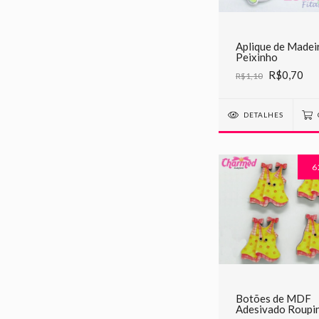
Aplique de Madei
Peixinho
R$0,70
R$1,10
DETALHES
6
Botões de MDF
Adesivado Roupin