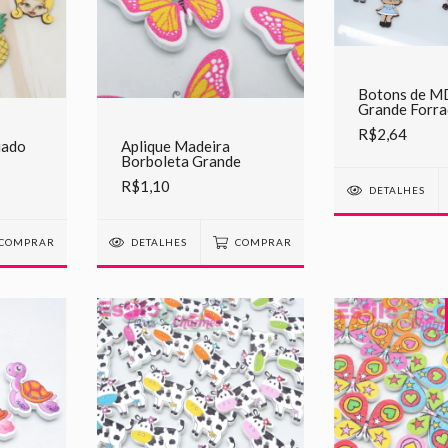
Botons de M
Grande Forr
Tecido
R$2,64
iado
Aplique Madeira
Borboleta Grande
R$1,10
DETALHES
COMPRAR
DETALHES
COMPRAR