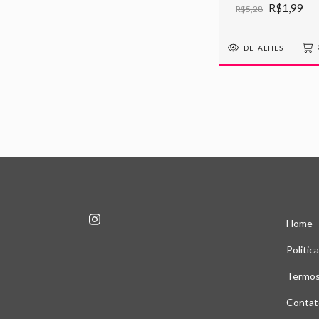
com 4 Unidades
R$1,99
R$5,28
DETALHES
Home
Politic
Termos
Contat