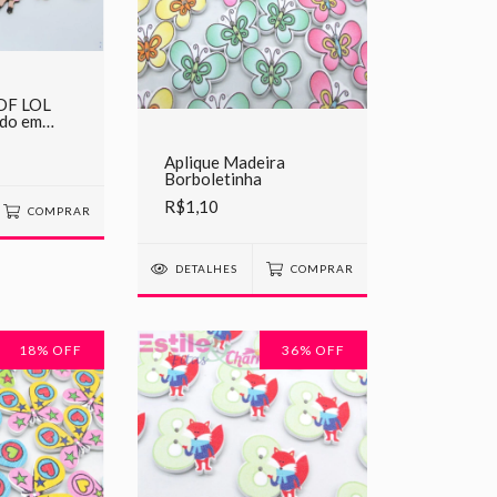
DF LOL
ado em
Aplique Madeira
Borboletinha
R$1,10
COMPRAR
DETALHES
COMPRAR
18
% OFF
36
% OFF