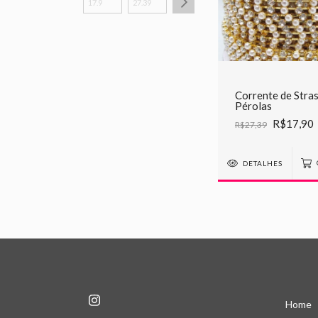
Corrente de Stra
Pérolas
R$17,90
R$27,39
DETALHES
Home