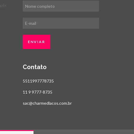
Contato
5511997778735
11 9 9777-8735
sac@charmedlacos.com.br