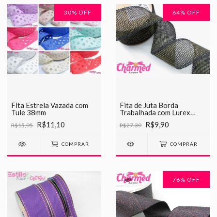
30
% OFF
64
% OFF
Fita Estrela Vazada com
Fita de Juta Borda
Tule 38mm
Trabalhada com Lurex
40mm
R$11,10
R$9,90
R$15,95
R$27,39
COMPRAR
COMPRAR
76
% OFF