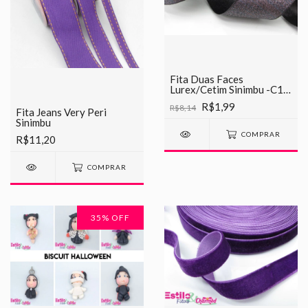
Fita Duas Faces
Lurex/Cetim Sinimbu -C12
Preto c/Prata
R$1,99
R$8,14
Fita Jeans Very Peri
Sinimbu
COMPRAR
R$11,20
COMPRAR
35
% OFF