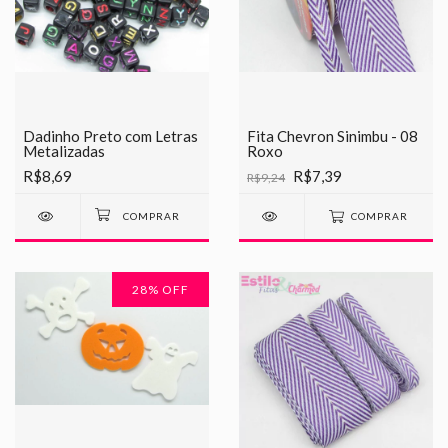
Dadinho Preto com Letras
Fita Chevron Sinimbu - 08
Metalizadas
Roxo
R$8,69
R$7,39
R$9,24
COMPRAR
28
% OFF