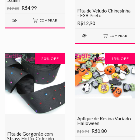
52mm
R$4,99
R$9,80
Fita de Veludo Chinesinha
- F39 Preto
COMPRAR
R$12,90
COMPRAR
20
% OFF
15
% OFF
Aplique de Resina Variado
Halloween
R$0,80
R$0,94
Fita de Gorgorão com
Strass Hotfix Colorido