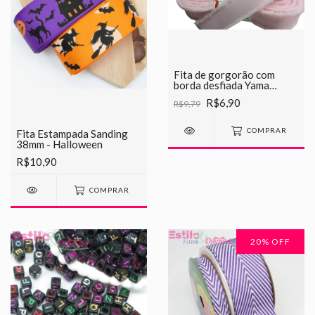
Fita de gorgorão com
borda desfiada Yama
25mm varias cores
R$6,90
R$9,79
COMPRAR
Fita Estampada Sanding
38mm - Halloween
R$10,90
COMPRAR
20
% OFF