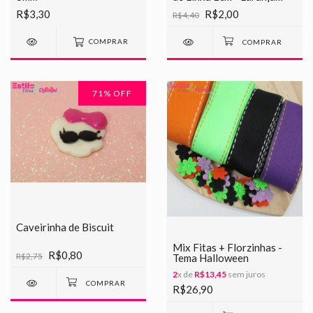
Cítrica
R$3,30
R$2,00
R$4,40
COMPRAR
71
% OFF
Caveirinha de Biscuit
Mix Fitas + Florzinhas -
R$0,80
R$2,75
Tema Halloween
2
x de
R$13,45
sem juros
R$26,90