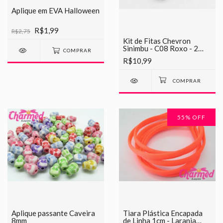
Aplique em EVA Halloween
R$1,99
R$2,75
Kit de Fitas Chevron
Sinimbu - C08 Roxo - 2
COMPRAR
METROS DE CADA
R$10,99
55
% OFF
Aplique passante Caveira
Tiara Plástica Encapada
8mm
de Linha 1cm - Laranja