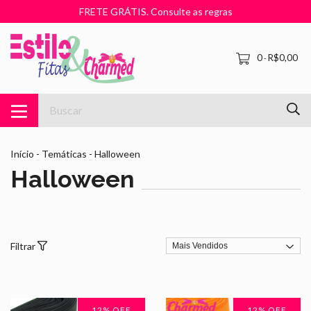
FRETE GRÁTIS. Consulte as regras
0
R$0,00
-
Início
-
Temáticas
-
Halloween
Halloween
Filtrar
12
% OFF
12
% OFF