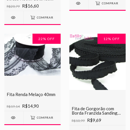
38mm
COMPRAR
R$16,60
R$20,79
COMPRAR
22
% OFF
12
% OFF
Fita Renda Melaço 40mm
R$14,90
R$19,14
Fita de Gorgorão com
Borda Franzida Sanding
10mm
COMPRAR
R$9,69
R$10,99