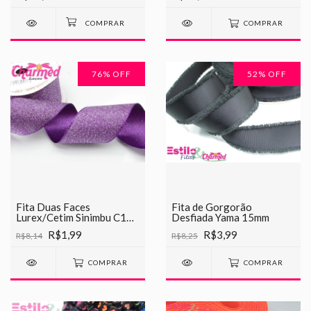
COMPRAR
76
% OFF
52
% OFF
Fita Duas Faces
Fita de Gorgorão
Lurex/Cetim Sinimbu C10
Desfiada Yama 15mm
Roxo c/ Prata
R$1,99
R$3,99
R$8,14
R$8,25
COMPRAR
COMPRAR