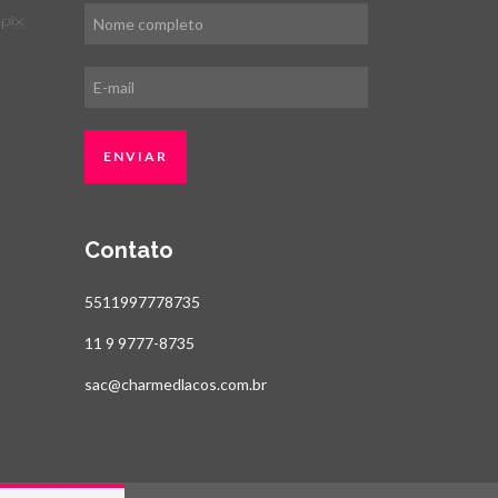
Contato
5511997778735
11 9 9777-8735
sac@charmedlacos.com.br