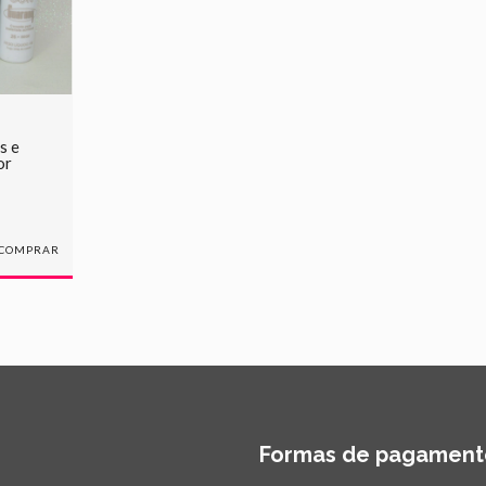
s e
or
COMPRAR
Formas de pagament