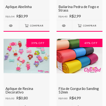
Aplique Abelinha
Bailarina Pedra de Fogo e
Strass
R$0,99
R$2,99
R$1,54
R$4,40
COMPRAR
COMPRAR
39
% OFF
49
% OFF
Aplique de Resina
Fita de Gorgurão Sanding
Decorativo
52mm
R$0,80
R$4,99
R$1,32
R$9,80