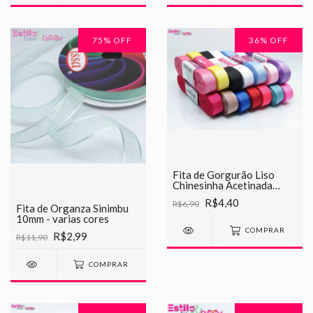
75
% OFF
36
% OFF
Fita de Gorgurão Liso
Chinesinha Acetinada
15mm
R$4,40
R$6,90
Fita de Organza Sinimbu
10mm - varias cores
COMPRAR
R$2,99
R$11,90
COMPRAR