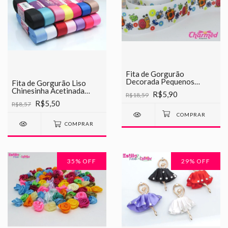
Fita de Gorgurão
Decorada Pequenos
Fita de Gorgurão Liso
Insetos Chinesinha 38mm
Chinesinha Acetinada
R$5,90
R$18,59
22mm
R$5,50
R$8,57
COMPRAR
35
% OFF
29
% OFF