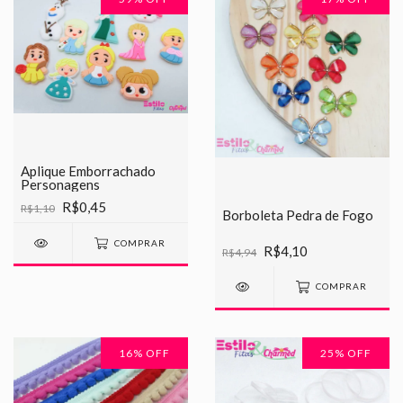
Aplique Emborrachado
Personagens
R$0,45
R$1,10
Borboleta Pedra de Fogo
COMPRAR
R$4,10
R$4,94
COMPRAR
16
% OFF
25
% OFF