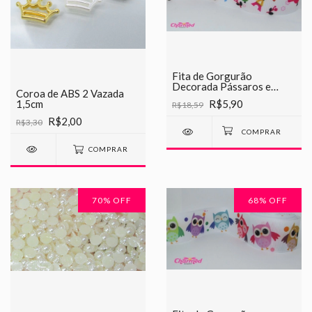
Fita de Gorgurão
Decorada Pássaros e
Coroa de ABS 2 Vazada
Torres Chinesinha 38mm
R$5,90
1,5cm
R$18,59
R$2,00
R$3,30
COMPRAR
70
% OFF
68
% OFF