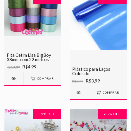
Fita Cetim Lisa BigBoy
38mm-com 22 metros
R$4,99
R$13,09
Plástico para Laços
Colorido
COMPRAR
R$3,99
R$9,79
COMPRAR
39
% OFF
68
% OFF