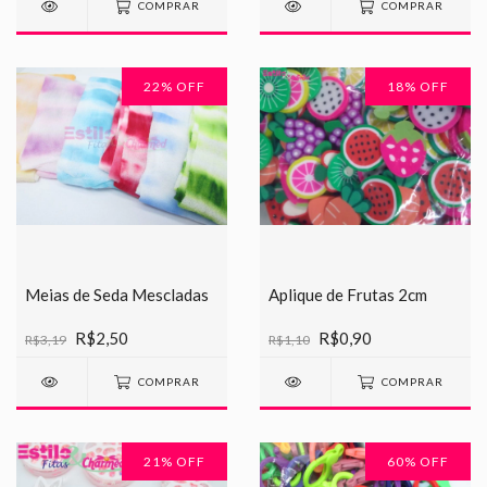
COMPRAR
COMPRAR
22
% OFF
18
% OFF
Meias de Seda Mescladas
Aplique de Frutas 2cm
R$2,50
R$0,90
R$3,19
R$1,10
COMPRAR
COMPRAR
21
% OFF
60
% OFF