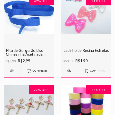
49
% OFF
51
% OFF
Fita de Gorgurão Liso
Lacinho de Resina Estrelas
Chinesinha Acetinada
10mm
R$2,99
R$1,90
R$5,90
R$3,85
COMPRAR
COMPRAR
27
% OFF
46
% OFF