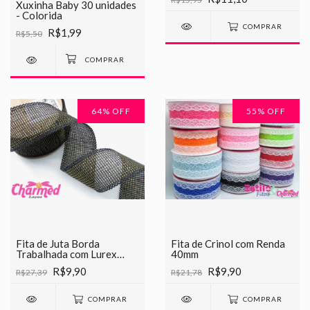
Xuxinha Baby 30 unidades
- Colorida
COMPRAR
R$1,99
R$5,50
64
% OFF
55
% OFF
Fita de Juta Borda
Fita de Crinol com Renda
Trabalhada com Lurex
40mm
40mm
R$9,90
R$9,90
R$27,39
R$21,78
COMPRAR
COMPRAR