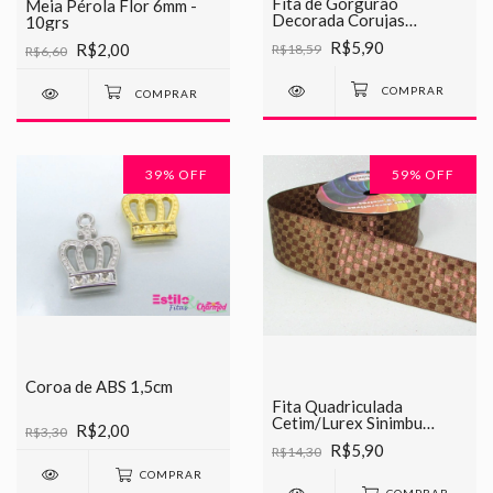
Fita de Gorgurão
Meia Pérola Flor 6mm -
Decorada Corujas
10grs
Chinesinha 38mm
R$5,90
R$2,00
R$18,59
R$6,60
39
% OFF
59
% OFF
Coroa de ABS 1,5cm
Fita Quadriculada
Cetim/Lurex Sinimbu
R$2,00
R$3,30
38mm
R$5,90
R$14,30
COMPRAR