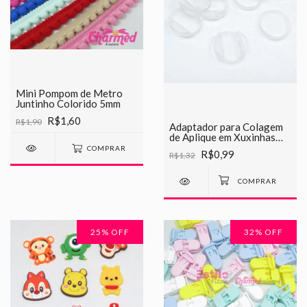
Mini Pompom de Metro
Juntinho Colorido 5mm
R$1,60
R$1,90
Adaptador para Colagem
de Aplique em Xuxinhas
2cm
COMPRAR
R$0,99
R$1,32
25
% OFF
32
% OFF