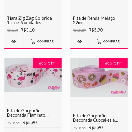
Tiara Zig Zag Colorida
Fita de Renda Melaço
1cm c/ 6 unidades
22mm
R$3,10
R$5,90
R$6,60
R$15,29
COMPRAR
COMPRAR
68
% OFF
68
% OFF
Fita de Gorgurão
Decorada Flamingo
Fita de Gorgurão
Chinesinha 38mm
Decorada Cupcakes e
R$5,90
R$18,59
Donuts Chinesinha 38mm
R$5,90
R$18,59