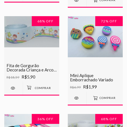
COMPRAR
68
% OFF
72
% OFF
Fita de Gorgurão
Decorada Criança e Arco
Iris Chinesinha 38mm
Mini Aplique
R$5,90
R$18,59
Emborrachado Variado
R$1,99
R$6,99
COMPRAR
36
% OFF
68
% OFF