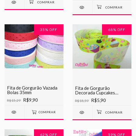
35
% OFF
68
% OFF
Fita de Gorgurão Vazada
Fita de Gorgurão
Bolas 35mm
Decorada Cupcakes
Chinesinha 38mm
R$9,90
R$5,90
R$15,29
R$18,59
COMPRAR
62
% OFF
59
% OFF