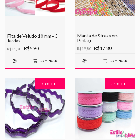
Manta de Strass em
Fita de Veludo 10 mm - 5
Pedaço
Jardas
R$17,80
R$5,90
R$19,80
R$11,90
COMPRAR
COMPRAR
53
% OFF
61
% OFF