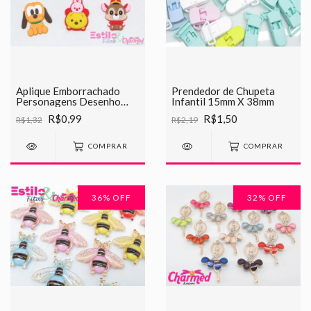
Aplique Emborrachado
Prendedor de Chupeta
Personagens Desenho
Infantil 15mm X 38mm
Animado
R$0,99
R$1,50
R$1,32
R$2,19
COMPRAR
COMPRAR
36
% OFF
32
% OFF