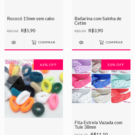
Rococó 15mm sem cabo
Bailarina com Sainha de
Cetim
R$5,90
R$3,90
R$9,02
R$5,50
COMPRAR
COMPRAR
64
% OFF
30
% OFF
Fita Estrela Vazada com
Tule 38mm
R$11,10
R$15,95