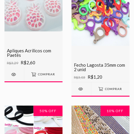
Apliques Acrílicos com
Paetês
R$2,60
R$3,29
Fecho Lagosta 35mm com
2 unid
COMPRAR
R$1,20
R$3,03
COMPRAR
50
% OFF
10
% OFF