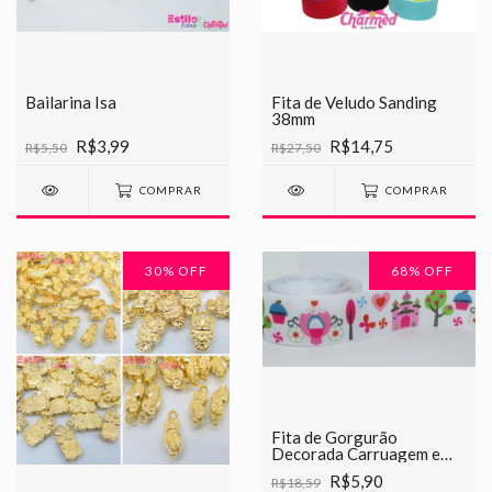
Bailarina Isa
Fita de Veludo Sanding
38mm
R$3,99
R$14,75
R$5,50
R$27,50
COMPRAR
COMPRAR
30
% OFF
68
% OFF
Fita de Gorgurão
Decorada Carruagem e
Castelo Chinesinha 38mm
R$5,90
R$18,59