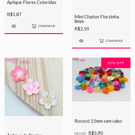
Aplique Flores Coloridas
R$1,87
Mini Chaton Florzinha
8mm
COMPRAR
R$2,50
COMPRAR
35
% OFF
Rococó 15mm sem cabo
R$5,90
R$9,02