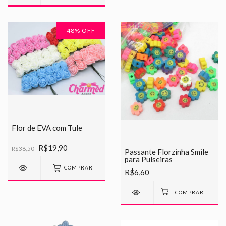
48
% OFF
Flor de EVA com Tule
R$19,90
R$38,50
Passante Florzinha Smile
para Pulseiras
COMPRAR
R$6,60