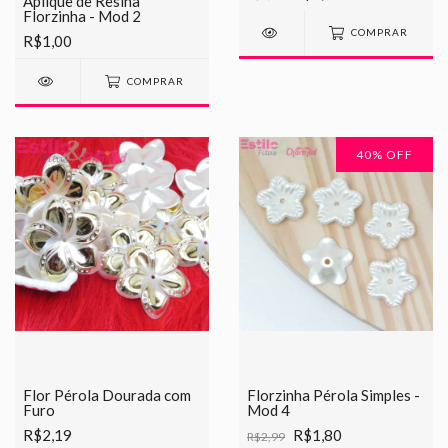
Aplique de Resina
Florzinha - Mod 2
COMPRAR
R$1,00
COMPRAR
40
% OFF
Flor Pérola Dourada com
Florzinha Pérola Simples -
Furo
Mod 4
R$2,19
R$1,80
R$2,99