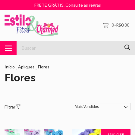
FRETE GRÁTIS. Consulte as regras
0
R$0,00
-
Início
-
Apliques
-
Flores
Flores
Filtrar
13
% OFF