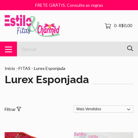
FRETE GRÁTIS. Consulte as regras
0
R$0,00
-
Início
-
FITAS
-
Lurex Esponjada
Lurex Esponjada
Filtrar