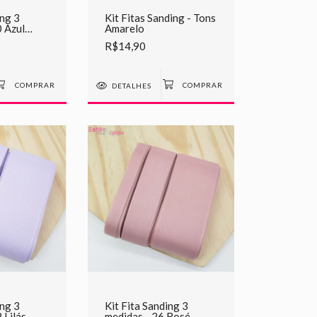
ing 3
Kit Fitas Sanding - Tons
0 Azul
Amarelo
R$14,90
DETALHES
ing 3
Kit Fita Sanding 3
 Lilás
medidas - 26 Rosé