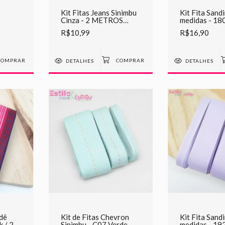
Kit Fitas Jeans Sinimbu
Kit Fita Sand
Cinza - 2 METROS
medidas - 18
CADA
Bebê
R$10,99
R$16,90
DETALHES
DETALHES
adê
Kit de Fitas Chevron
Kit Fita Sand
k / 2
Sinimbu - C07 Verde
medidas - 192