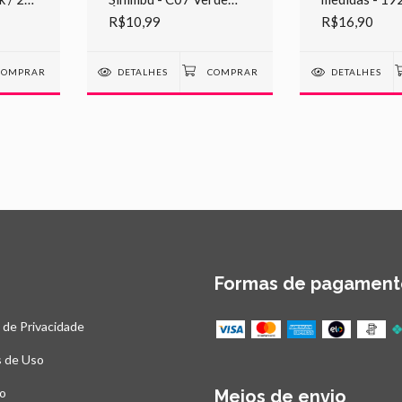
Água - 2 METROS DE
R$10,99
R$16,90
CADA
DETALHES
DETALHES
Formas de pagament
a de Privacidade
 de Uso
o
Meios de envio