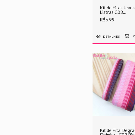
Kit de Fitas Jeans
Listras C03
VERMELHO - 2
R$6,99
METROS CADA
DETALHES
Kit de Fita Degr
Sinimbu - C02 Pin