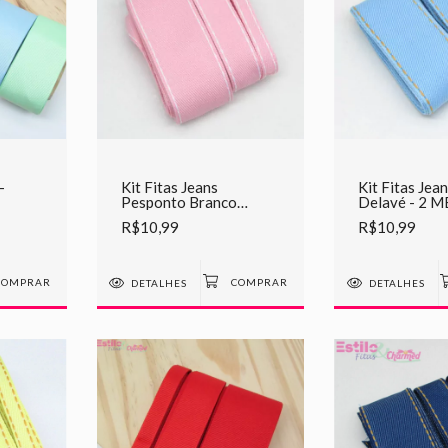
-
Kit Fitas Jeans
Kit Fitas Jea
Pesponto Branco
Delavé - 2 
Sinimbu Rosa - 2
CADA
R$10,99
R$10,99
METROS CADA
DETALHES
DETALHES