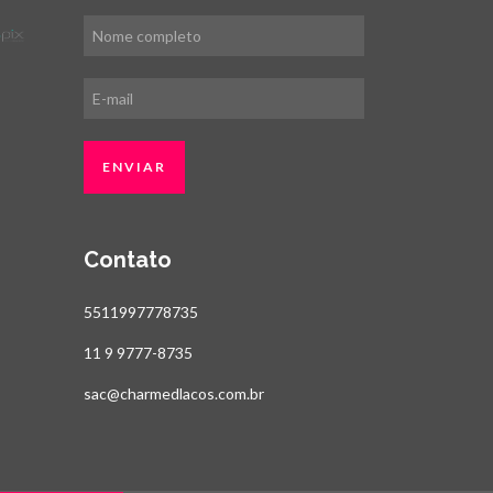
Contato
5511997778735
11 9 9777-8735
sac@charmedlacos.com.br