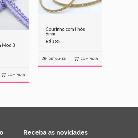
Courinho com Ilhós
6mm
R$3,85
a Mod 3
DETALHES
COMPRAR
COMPRAR
o
Receba as novidades