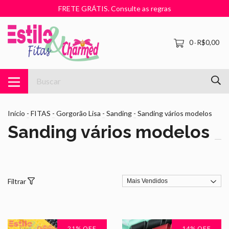
FRETE GRÁTIS. Consulte as regras
0
R$0,00
-
Início
-
FITAS
-
Gorgorão Lisa
-
Sanding
-
Sanding vários modelos
Sanding vários modelos
Filtrar
21
% OFF
14
% OFF