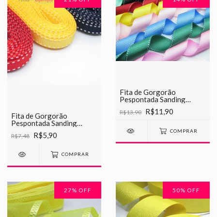
Fita de Gorgorão
Pespontada Sanding
38mm - 5 METROS
R$11,90
R$13,90
Fita de Gorgorão
Pespontada Sanding
10mm - 5 METROS
COMPRAR
R$5,90
R$7,48
COMPRAR
27
% OFF
50
% OFF