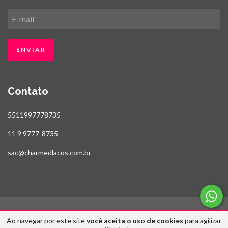
Contato
5511997778735
11 9 9777-8735
sac@charmedlacos.com.br
Ao navegar por este site
você aceita o uso de cookies
para agilizar
Copyright Estilo Fitas & Charmed Laços - 2026. Todos os direitos reservados.