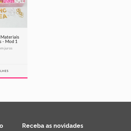
 Materiais
s - Mod 1
m juros
ALHES
o
Receba as novidades