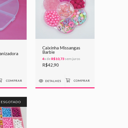
Caixinha Missangas
Barbie
anizadora
4
x de
R$10,73
sem juros
R$42,90
DETALHES
ESGOTADO