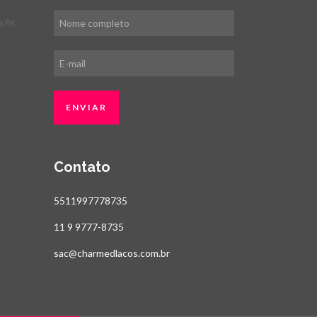
Contato
5511997778735
11 9 9777-8735
sac@charmedlacos.com.br