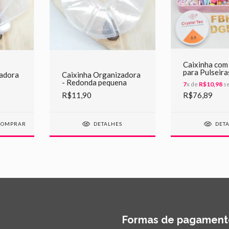
Caixinha com
para Pulseira
zadora
Caixinha Organizadora
- Redonda pequena
7
x de
R$10,98
se
R$11,90
R$76,89
DETALHES
DET
Formas de pagament